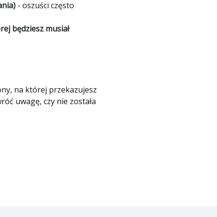
ania)
- oszuści często
rej będziesz musiał
y, na której przekazujesz
róć uwagę, czy nie została