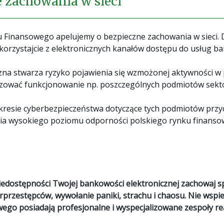
e zachowania w sieci
 Finansowego apelujemy o bezpieczne zachowania w sieci. D
korzystajcie z elektronicznych kanałów dostępu do usług b
zna stwarza ryzyko pojawienia się wzmożonej aktywności w 
izować funkcjonowanie np. poszczególnych podmiotów sekt
resie cyberbezpieczeństwa dotyczące tych podmiotów przyczy
nia wysokiego poziomu odporności polskiego rynku finanso
dostępności Twojej bankowości elektronicznej zachowaj spo
erprzestępców, wywołanie paniki, strachu i chaosu. Nie wspie
ego posiadają profesjonalne i wyspecjalizowane zespoły r