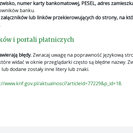
nazwisko, numer karty bankomatowej, PESEL, adres zamieszk
cowników banku.
 załączników lub linków przekierowujących do strony, na któ
.
ów i portali płatniczych
awierają błędy.
Zwracaj uwagę na poprawność językową stron
które widać w oknie przeglądarki często są błędne nazwy. Zw
 lub dodane zostały inne litery lub znaki.
://www.knf.gov.pl/aktualnosci?articleId=77229&p_id=18
.