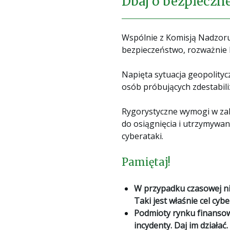
Dbaj o bezpieczn
Wspólnie z Komisją Nadzoru
bezpieczeństwo, rozważnie 
Napięta sytuacja geopolityc
osób próbujących zdestabil
Rygorystyczne wymogi w zak
do osiągnięcia i utrzymywa
cyberataki.
Pamiętaj!
W przypadku czasowej nie
Taki jest właśnie cel cyb
Podmioty rynku finansow
incydenty. Daj im działać.