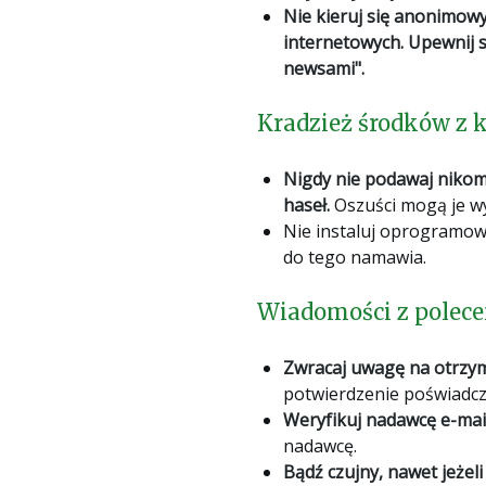
Nie kieruj się anonimow
internetowych. Upewnij s
newsami".
Kradzież środków z
Nigdy nie podawaj nikomu
haseł.
Oszuści mogą je w
Nie instaluj oprogramowan
do tego namawia.
Wiadomości z polece
Zwracaj uwagę na otrzy
potwierdzenie poświadcz
Weryfikuj nadawcę e-mail
nadawcę.
Bądź czujny, nawet jeżel