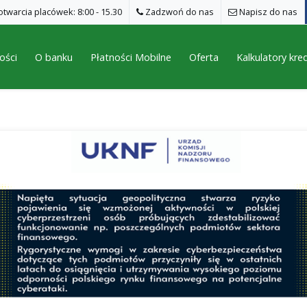
twarcia placówek: 8:00 - 15.30
Zadzwoń do nas
Napisz do nas
ości
O banku
Płatności Mobilne
Oferta
Kalkulatory kr