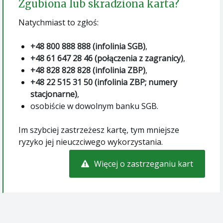
Zgubiona lub skradziona karta?
Natychmiast to zgłoś:
+48 800 888 888 (infolinia SGB)
,
+48 61 647 28 46 (połączenia z zagranicy)
,
+48 828 828 828 (infolinia ZBP)
,
+48 22 515 31 50 (infolinia ZBP; numery
stacjonarne)
,
osobiście w dowolnym banku SGB.
Im szybciej zastrzeżesz kartę, tym mniejsze
ryzyko jej nieuczciwego wykorzystania.
Więcej o zastrzeganiu kart