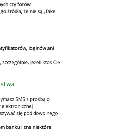
wych czy forów
o źródła, że nie są „fake
tyfikatorów, loginów ani
szczególnie, jeżeli ktoś Cię
ństwa
rzymasz SMS z prośbą o
elektronicznej.
dszywać się pod dowolnego
lem banku i zna niektóre