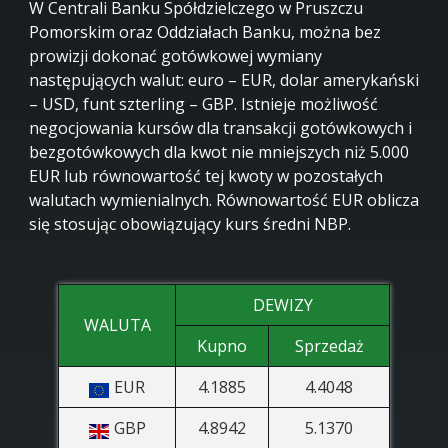
W Centrali Banku Spółdzielczego w Pruszczu
Pomorskim oraz Oddziałach Banku, można bez
prowizji dokonać gotówkowej wymiany
następujących walut: euro – EUR, dolar amerykański
– USD, funt szterling – GBP. Istnieje możliwość
negocjowania kursów dla transakcji gotówkowych i
bezgotówkowych dla kwot nie mniejszych niż 5.000
EUR lub równowartość tej kwoty w pozostałych
walutach wymienialnych. Równowartość EUR oblicza
się stosując obowiązujący kurs średni NBP.
DEWIZY
WALUTA
Kupno
Sprzedaż
EUR
4.1885
4.4048
GBP
4.8942
5.1370