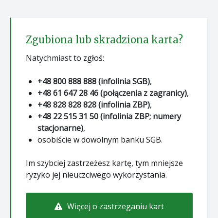
Zgubiona lub skradziona karta?
Natychmiast to zgłoś:
+48 800 888 888 (infolinia SGB)
,
+48 61 647 28 46 (połączenia z zagranicy)
,
+48 828 828 828 (infolinia ZBP)
,
+48 22 515 31 50 (infolinia ZBP; numery
stacjonarne)
,
osobiście w dowolnym banku SGB.
Im szybciej zastrzeżesz kartę, tym mniejsze
ryzyko jej nieuczciwego wykorzystania.
Więcej o zastrzeganiu kart