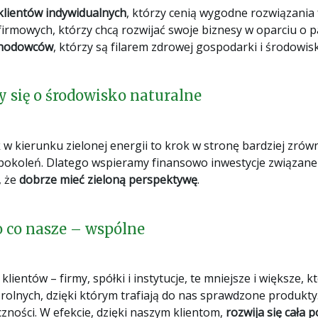
lientów indywidualnych
, którzy cenią wygodne rozwiązania
firmowych, którzy chcą rozwijać swoje biznesy w oparciu o p
 hodowców
, którzy są filarem zdrowej gospodarki i środowisk
 się o środowisko naturalne
w kierunku zielonej energii to krok w stronę bardziej zró
 pokoleń. Dlatego wspieramy finansowo inwestycje związane
, że
dobrze mieć zieloną perspektywę
.
 co nasze – wspólne
lientów – firmy, spółki i instytucje, te mniejsze i większe, k
lnych, dzięki którym trafiają do nas sprawdzone produkty.
czności. W efekcie, dzięki naszym klientom,
rozwija się cała