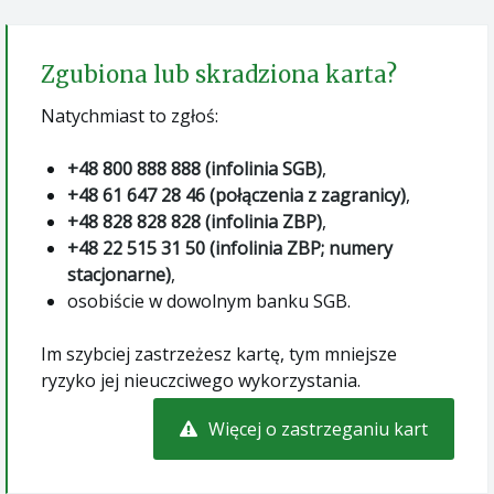
Zgubiona lub skradziona karta?
Natychmiast to zgłoś:
+48 800 888 888 (infolinia SGB)
,
+48 61 647 28 46 (połączenia z zagranicy)
,
+48 828 828 828 (infolinia ZBP)
,
+48 22 515 31 50 (infolinia ZBP; numery
stacjonarne)
,
osobiście w dowolnym banku SGB.
Im szybciej zastrzeżesz kartę, tym mniejsze
ryzyko jej nieuczciwego wykorzystania.
Więcej o zastrzeganiu kart