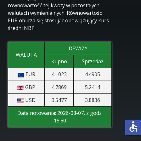
równowartość tej kwoty w pozostałych
walutach wymienialnych. Równowartość
EUR oblicza się stosując obowiązujący kurs
średni NBP.
DEWIZY
WALUTA
Kupno
Sprzedaż
EUR
4.1023
4.4905
GBP
4.7869
5.2414
USD
3.5477
3.8836
Data notowania:
2026-08-07, z godz.
15:50
accessible