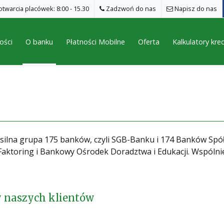
twarcia placówek: 8:00 - 15.30
Zadzwoń do nas
Napisz do nas
ości
O banku
Płatności Mobilne
Oferta
Kalkulatory kr
o silna grupa 175 banków, czyli SGB-Banku i 174 Banków Spó
Faktoring i Bankowy Ośrodek Doradztwa i Edukacji. Wspólni
 naszych klientów