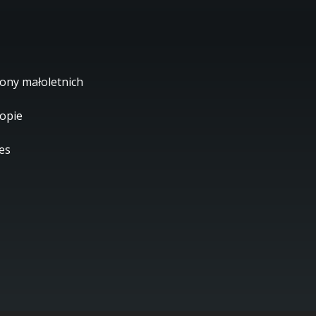
ony małoletnich
ropie
es