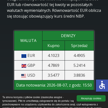
EUR lub równowartość tej kwoty w pozostałych
walutach wymienialnych. Równowartość EUR oblicza
się stosując obowiązujący kurs średni NBP.
DEWIZY
WALUTA
Kupno
Sprzedaż
EUR
4.1023
4.4905
GBP
4.7869
5.2414
USD
3.5477
3.8836
accessible
Data notowania:
2026-08-07, z godz. 15:50
Ta strona korzysta z plików cookie (ciasteczka sesyjne -
Akceptuję cookies
tymczasowe). Pliki te umożliwiają zalogowanie się do portalu i są
przechowywane na urządzeniu użytkownika do zakończenia sesji, czyli wylogowania z
serwisu lub zamknięcia przeglądarki. Zaakceptuj pliki cookie aby zalogować się do portalu.