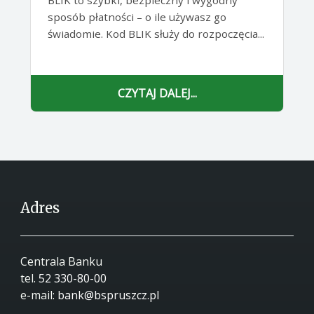
BLIK to szybki, bezpieczny i wygodny
sposób płatności – o ile używasz go
świadomie. Kod BLIK służy do rozpoczęcia...
CZYTAJ DALEJ...
Adres
Centrala Banku
tel.
52 330-80-00
e-mail:
bank@bspruszcz.pl