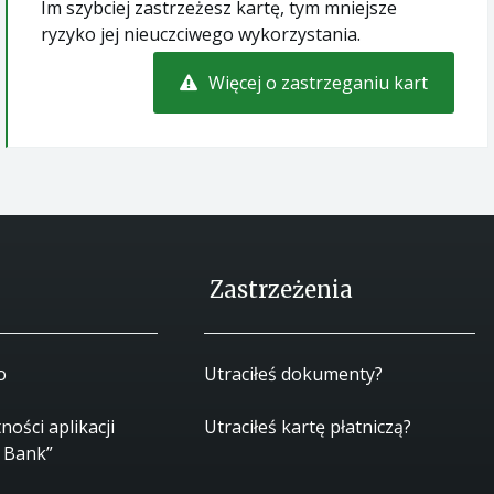
Im szybciej zastrzeżesz kartę, tym mniejsze
ryzyko jej nieuczciwego wykorzystania.
Więcej o zastrzeganiu kart
Zastrzeżenia
o
Utraciłeś dokumenty?
ności aplikacji
Utraciłeś kartę płatniczą?
 Bank”