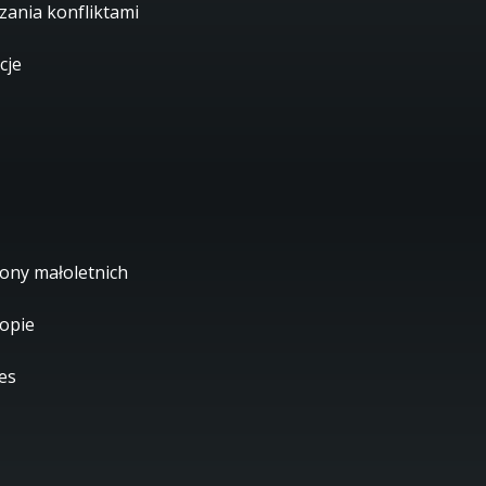
zania konfliktami
cje
ony małoletnich
ropie
es