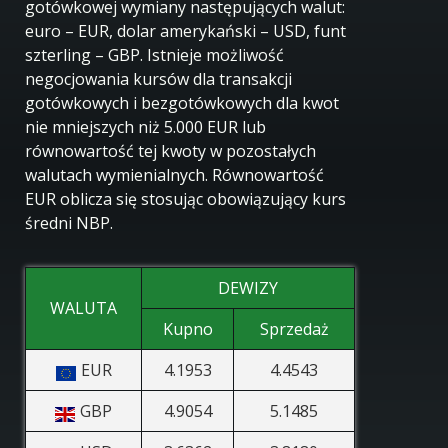
gotówkowej wymiany następujących walut:
euro – EUR, dolar amerykański – USD, funt
szterling – GBP. Istnieje możliwość
negocjowania kursów dla transakcji
gotówkowych i bezgotówkowych dla kwot
nie mniejszych niż 5.000 EUR lub
równowartość tej kwoty w pozostałych
walutach wymienialnych. Równowartość
EUR oblicza się stosując obowiązujący kurs
średni NBP.
DEWIZY
WALUTA
Kupno
Sprzedaż
EUR
4.1953
4.4543
GBP
4.9054
5.1485