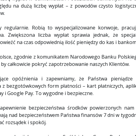
ględu na dużą liczbę wypłat – z powodów czysto logistycz
w.
 regularnie. Robią to wyspecjalizowane konwoje, pracu
a. Zwiększona liczba wypłat sprawia jednak, że specja
owieźć na czas odpowiednią ilość pieniędzy do kas i banko
Polsce, zgodnie z komunikatem Narodowego Banku Polskieg
, by całkowicie pokryć zapotrzebowanie naszych Klientów.
jące opóźnienia i zapewniamy, że Państwa pieniądze 
a z bezgotówkowych form płatności – kart płatniczych, apli
ay i Google Pay. To wygodne i bezpieczne.
zapewnienie bezpieczeństwa środków powierzonych nam p
zuwają nad bezpieczeństwem Państwa finansów 7 dni w tygodn
ć rozsądek i spokój.