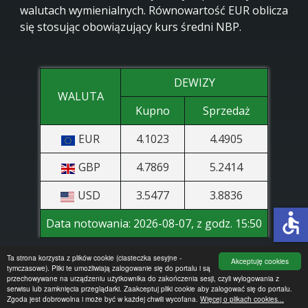
walutach wymienialnych. Równowartość EUR oblicza
się stosując obowiązujący kurs średni NBP.
DEWIZY
WALUTA
Kupno
Sprzedaż
EUR
4.1023
4.4905
GBP
4.7869
5.2414
USD
3.5477
3.8836
accessible
Data notowania:
2026-08-07, z godz. 15:50
Ta strona korzysta z plików cookie (ciasteczka sesyjne -
Akceptuję cookies
tymczasowe). Pliki te umożliwiają zalogowanie się do portalu i są
przechowywane na urządzeniu użytkownika do zakończenia sesji, czyli wylogowania z
© 2026 Bank Spółdzielczy w Pruszczu Pomorskim
serwisu lub zamknięcia przeglądarki. Zaakceptuj pliki cookie aby zalogować się do portalu.
Zgoda jest dobrowolna i może być w każdej chwili wycofana.
Więcej o plikach cookies...